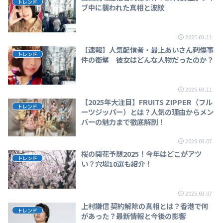
トレンド
ブ中に襲われた真相と波紋
2025.03.11
【速報】人気配信者・最上あいさん刺傷事
トレンド
件の衝撃 彼女はどんな人物だったのか？
2025.03.11
【2025年大注目】FRUITS ZIPPER（フル
トレンド
ーツジッパー）とは？人気の理由からメン
バーの魅力まで徹底解剖！
2025.03.07
桜の開花予想2025！今年はどこがアツ
トレンド
い？穴場10選も紹介！
2025.03.07
上村謙信 契約解除の真相とは？香港で何
トレンド
があった？最新情報と今後の影響