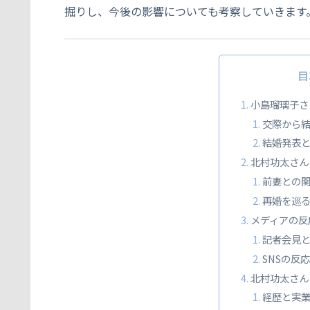
掘りし、今後の影響についても考察していきます
目
小島瑠璃子さ
交際から
結婚発表
北村功太さん
前妻との
再婚を巡
メディアの反
記者会見
SNSの反
北村功太さん
経歴と実