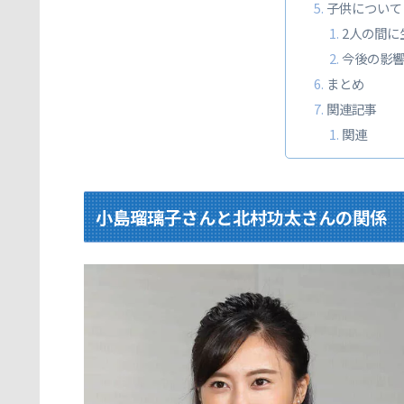
子供について
2人の間に
今後の影
まとめ
関連記事
関連
小島瑠璃子さんと北村功太さんの関係