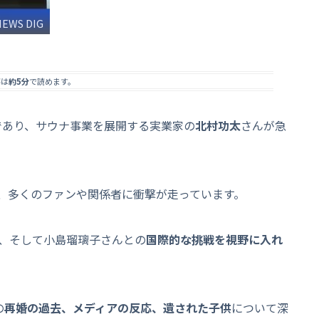
NEWS DIG
事は
約5分
で読めます。
であり、サウナ事業を展開する実業家の
北村功太
さんが急
、多くのファンや関係者に衝撃が走っています。
、そして小島瑠璃子さんとの
国際的な挑戦を視野に入れ
の
再婚の過去、メディアの反応、遺された子供
について深