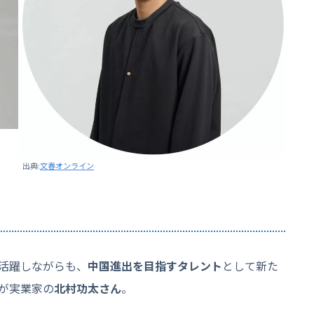
出典:
文春オンライン
活躍しながらも、
中国進出を目指すタレント
として新た
が実業家の
北村功太さん
。