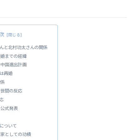
。
次
んと北村功太さんの関係
結婚までの経緯
と中国進出計画
は再婚
関係
る世間の反応
応
と公式発表
応
について
業家としての功績