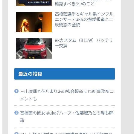
確認すべき3つのこと
高橋藍選手とギャル系インフル
エンサー・uka.の熱愛報道と二
股疑惑の全貌
ekカスタム（B11W）バッテリ
ー交換
最近の投稿
三山凌輝と花乃まりあの密会報道まとめ|事務所コ
メントも
高橋藍の彼女はuka?ハーフ・佐藤淑乃との噂も解
説